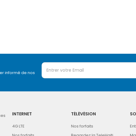
er informé de nos
INTERNET
TÉLÉVÉSION
SO
ces
4G LTE
Nos forfaits
En
Nos forfaits
Regardez la TeleHaiti
Ma