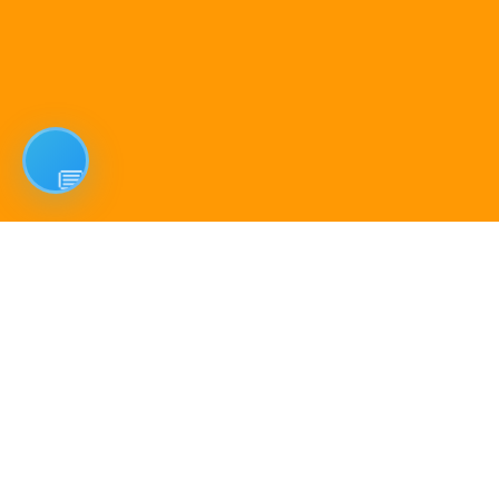
Compare Products
La vitesse au service de votre
quotidien
Clean All
START COMPARE !
Restez connecté en permanence grâce à la LTE.
Découvrez comment elle garantit une connexion stable