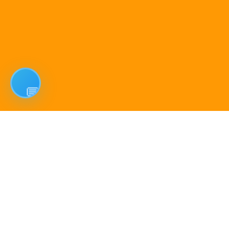
Compare Products
La vitesse au service de votre
quotidien
Clean All
START COMPARE !
Restez connecté en permanence grâce à la LTE.
Découvrez comment elle garantit une connexion stable