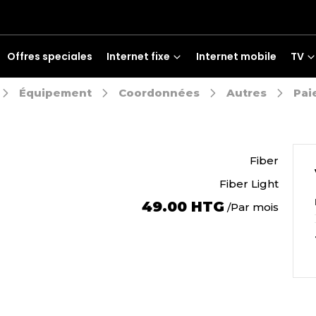
Offres speciales
Internet fixe
Internet mobile
TV
Équipement
Coordonnées
Autres
Pai
Fiber
Fiber Light
49.00 HTG
Par mois
/