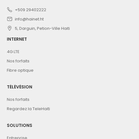
+509 29402222
info@hainet.ht
5, Darguin, Petion-Ville Haiti
INTERNET
4G LTE
Nos forfaits
Fibre optique
TÉLÉVÉSION
Nos forfaits
Regardez la TeleHaiti
SOLUTIONS
Entreprise